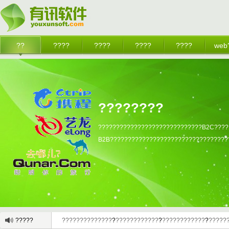
??
????
????
????
????
web
???????
??????????
?????????????????
58???????????????
?????
??????????????
?
????????????
?
????????????
?
?????