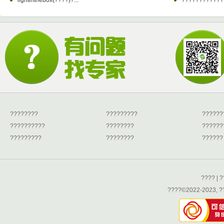
lightinthebox(????)?...
????????????
????????
?????????
??????
??????????
????????
??????
?????????
????????
??????
????
|
?
????©2022-2023,
?