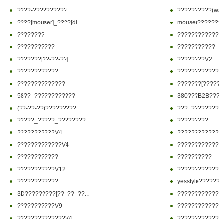
????-??????????
??????????(w
????[mouser]_????[di...
mouser??????
????????
?????????????
???????????
???????????
???????[??-??-??]
????????V2
????????????
????????????
??????????????
???????[?????-
58??_????????????
380???B2B??
(??-??-??)?????????
???_????????
?????_?????_????????...
?????????
???????????V4
???????????
?????????????V4
????????????
????????????
??????????
???????????V12
????????????
????????????
yesstyle?????
3D?????????[??_??_??...
????????????[
???????????V9
????????????
??????????????V4
????????????