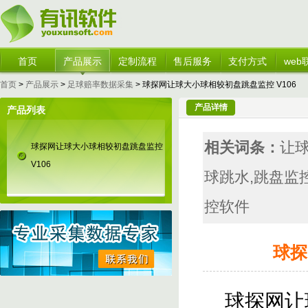
首页
产品展示
定制流程
售后服务
支付方式
web
首页
>
产品展示
>
足球赔率数据采集
> 球探网让球大小球相较初盘跳盘监控 V106
产品详情
产品列表
相关词条：
让球
球探网让球大小球相较初盘跳盘监控
V106
球跳水,跳盘监
控软件
球探
​球探网让