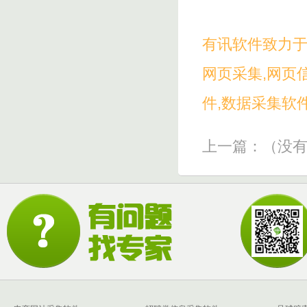
有讯软件致力于
网页采集,网页
件,数据采集软
上一篇：（没