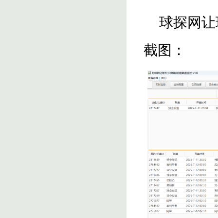
​球探网让
截图：